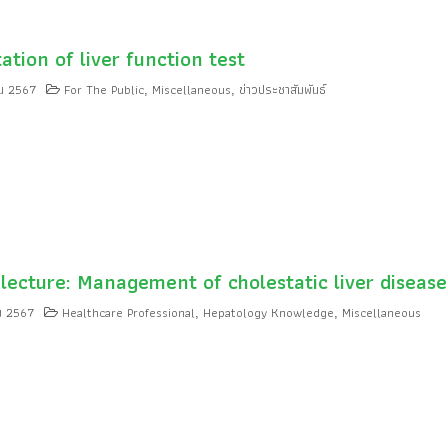
ation of liver function test
น 2567
For The Public
Miscellaneous
ข่าวประชาสัมพันธ์
,
,
lecture: Management of cholestatic liver disease
ม 2567
Healthcare Professional
Hepatology Knowledge
Miscellaneous
,
,