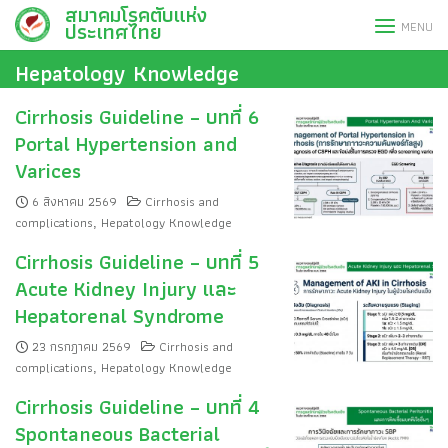
สมาคมโรคตับแห่ง
Skip
ประเทศไทย
MENU
to
content
Hepatology Knowledge
Cirrhosis Guideline – บทที่ 6
Portal Hypertension and
Varices
6 สิงหาคม 2569
Cirrhosis and
complications
Hepatology Knowledge
,
Cirrhosis Guideline – บทที่ 5
Acute Kidney Injury และ
Hepatorenal Syndrome
23 กรกฎาคม 2569
Cirrhosis and
complications
Hepatology Knowledge
,
Cirrhosis Guideline – บทที่ 4
Spontaneous Bacterial