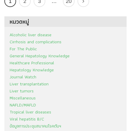
1
2
3
…
20
หมวดหมู่
Alcoholic liver disease
Cirrhosis and complications
For The Public
General Hepatology Knowledge
Healthcare Professional
Hepatology Knowledge
Journal Watch
Liver transplantation
Liver tumors
Miscellaneous
NAFLD/MAFLD
Tropical liver diseases
Viral hepatitis B/C
ข้อมูลการประชุมสมาคมโรคตับฯ