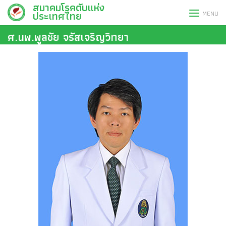
สมาคมโรคตับแห่ง
Skip
ประเทศไทย
MENU
to
content
ศ.นพ.พูลชัย จรัสเจริญวิทยา