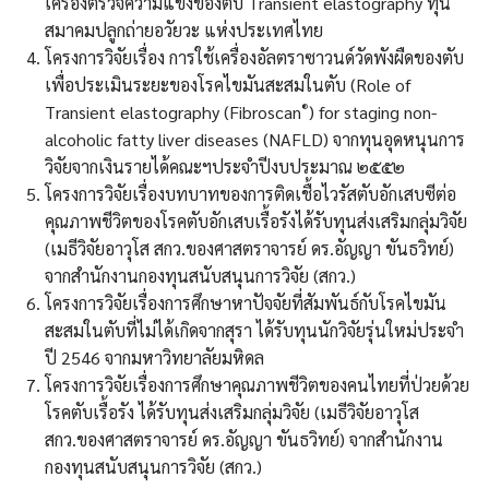
เครื่องตรวจความแข็งของตับ Transient elastography ทุน
สมาคมปลูกถ่ายอวัยวะ แห่งประเทศไทย
โครงการวิจัยเรื่อง การใช้เครื่องอัลตราซาวนด์วัดพังผืดของตับ
เพื่อประเมินระยะของโรคไขมันสะสมในตับ (Role of
®
Transient elastography (Fibroscan
) for staging non-
alcoholic fatty liver diseases (NAFLD) จากทุนอุดหนุนการ
วิจัยจากเงินรายได้คณะฯประจำปีงบประมาณ ๒๕๕๒
โครงการวิจัยเรื่องบทบาทของการติดเชื้อไวรัสตับอักเสบซีต่อ
คุณภาพชีวิตของโรคตับอักเสบเรื้อรังได้รับทุนส่งเสริมกลุ่มวิจัย
(เมธีวิจัยอาวุโส สกว.ของศาสตราจารย์ ดร.อัญญา ขันธวิทย์)
จากสำนักงานกองทุนสนับสนุนการวิจัย (สกว.)
โครงการวิจัยเรื่องการศึกษาหาปัจจัยที่สัมพันธ์กับโรคไขมัน
สะสมในตับที่ไม่ได้เกิดจากสุรา ได้รับทุนนักวิจัยรุ่นใหม่ประจำ
ปี 2546 จากมหาวิทยาลัยมหิดล
โครงการวิจัยเรื่องการศึกษาคุณภาพชีวิตของคนไทยที่ป่วยด้วย
โรคตับเรื้อรัง ได้รับทุนส่งเสริมกลุ่มวิจัย (เมธีวิจัยอาวุโส
สกว.ของศาสตราจารย์ ดร.อัญญา ขันธวิทย์) จากสำนักงาน
กองทุนสนับสนุนการวิจัย (สกว.)