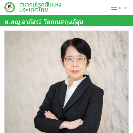
สมาคมโรคตับแห่ง
Skip
ประเทศไทย
MENU
to
content
ศ.พญ.อาภัสณี โสภณสฤษฎ์สุข