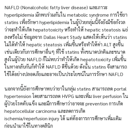
NAFLD (Nonalcoholic fatty liver disease) และภาวะ
hyperlipidemia มักพบร่วมกันใน metabolic syndrome การใช้ยา
statins เพื่อรักษา hyperlipidemia ในผู้ป่วยกลุ่มนี้จึงยังมีข้อกังวล
ว่าจะทำให้เกิด hepatotoxicity หรือทำให้ hepatic steatosis แย่
ลงหรือไม่ ข้อมูลจาก Dallas Heart Study แสดงให้เห็นว่า statins
ไม่ได้ทำให้ hepatic steatosis เพิ่มขึ้นหรือทำให้ค่า ALT สูงขึ้น
เช่นเดียวกับการศึกษาอื่นๆ ที่ใช้ statins ทั้งขนาดปกติและขนาด
สูงในผู้ป่วย NAFLD ก็ไม่พบว่าทำให้เกิด hepatotoxicity เพิ่มขึ้น
ในทางกลับกันก็ทำให้ NAFLD ดีขึ้นด้วย ดังนั้น statins จึงสามารถ
ใช้ได้อย่างปลอดภัยและอาจเป็นประโยชน์ในการรักษา NAFLD
นอกจากนี้ยังการศึกษาพบว่ายาในกลุ่ม statins สามารถลด portal
hypertension โดยสามารถลด HVPG และเพิ่ม liver perfusion ใน
ผู้ป่วยโรคตับแข็ง และมีการศึกษาว่าอาจจะ prevention การเกิด
hepatocellular carcinoma และลดการเกิด
ischemia/reperfusion injury ได้ แต่ต้องการการศึกษาเพิ่มเติม
ก่อนนำมาใช้ในทางคลินิก