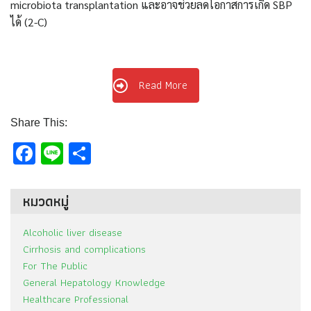
microbiota transplantation
และอาจช่วยลดโอกาสการเกิด
SBP
ได้
(2-C)
Read More
Share This:
Facebook
Line
Share
หมวดหมู่
Alcoholic liver disease
Cirrhosis and complications
For The Public
General Hepatology Knowledge
Healthcare Professional