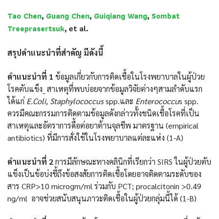
Tao Chen
Guang Chen
Guiqiang Wang
Sombat
,
,
,
Treeprasertsuk
, et al.
สรุปคำแนะนำที่สำคัญ
มีดังนี้
คำแนะนำที่
1
ข้อมูลเกี่ยวกับการติดเชื้อในโรงพยาบาลในผู้ป่วย
โรคตับแข็ง
_
สาเหตุที่พบบ่อยจากข้อมูลวิจัยต่างๆสามลำดับแรก
ได้แก่
E.Coli, Staphylococcus
spp.
และ
Enterococcu
s spp.
ควรมีคณะกรรมการติดตามข้อมูลดังกล่าวทั้งชนิดเชื้อโรคที่เป็น
สาเหตุและอัตราการดื้อต่อยาต้านจุลชีพ มาตรฐาน
(empirical
antibiotics)
ที่มีการสั่งใช้ในโรงพยาบาลแต่ละแห่ง
(1-A)
คำแนะนำที่
2
การมีลักษณะทางคลินิกที่เรียกว่า
SIRS
ในผู้ป่วยตับ
แข็งเป็นข้อบ่งชี้ถึงข้อสงสัยการติดเชื้อโดยอาจติดตามระดับของ
สาร
CRP>10 microgm/ml
ร่วมกับ
PCT; procalcitonin >0.49
ng/ml
อาจช่วยสนับสนุนภาวะติดเชื้อในผู้ป่วยกลุ่มนี้ได้
(1-B)