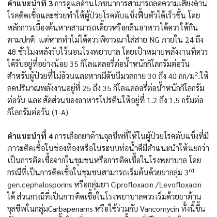
คำแนะนำที่
3
การดูแลด้านโภชนาการสามารถลดความเสี่ยงด้าน
โรคติดเชื้อและช่วยทำให้ผู้ป่วยโรคตับแข็งฟื้นตัวได้เร็วขึ้น โดย
หลักการเบื้องต้นหากสามารถเคี้ยวหรือกลืนอาหารได้ควรให้กิน
ตามปกติ
แต่หากทำไม่ได้ควรพิจารณาใส่สาย
NG
ภายใน
24
ถึง
48
ชั่วโมงหลังรับไว้นอนโรงพยาบาล โดยเป้าหมายพลังงานที่ควร
ได้รับอยู่ที่อย่างน้อย
35
กิโลแคลอรี่ต่อน้ำหนักกิโลกรัมต่อวัน
2
สำหรับผู้ป่วยที่ไม่อ้วนและหากมีดัชนีมวลกาย
30
ถึง
40
กก
/
ม
.
ให้
ลดปริมาณพลังงานอยู่ที่
25
ถึง
35
กิโลแคลอรี่ต่อน้ำหนักกิโลกรัม
ต่อวัน และ สัดส่วนของอาหารโปรตีนให้อยู่ที่
1.2
ถึง
1.5
กรัมต่อ
กิโลกรัมต่อวัน
(1-A)
คำแนะนำที่
4
การเลือกยาต้านจุลชีพที่ให้ในผู้ป่วยโรคตับแข็งที่มี
ภาวะติดเชื้อในช่องท้องหรือในระบบท่อน้ำดีมีคำแนะนำให้แยกว่า
เป็นการติดเชื้อจากในชุมชนหรือการติดเชื้อในโรงพยาบาล โดย
rd
กรณีที่เป็นการติดเชื้อในชุมชนสามารถเริ่มต้นด้วยยากลุ่ม
3
gen.cephalosporins
หรือกลุ่มยา
Ciprofloxacin /Levofloxacin
ได้ ส่วนกรณีที่เป็นการติดเชื้อในโรงพยาบาลควรเริ่มด้วยยาต้าน
จุลชีพในกลุ่ม
Carbapenams
หรือใช้ร่วมกับ
Vancomycin
ทั้งนี้ขึ้น