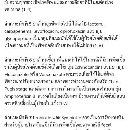
กับความชุกของเชื้อโรคที่พบและภาวะดื้อยาที่มีในแต่ละโรง
พยาบาล
(1-B)
คำแนะนำที่
5
ยาต้านจุลชีพต่อไปนี้ ได้แก่
B-lactam, ,
carbapenems, levofloxacin, ciprofloxacin
และกลุ่ม
glycopeptide-
เป็นกลุ่มที่แนะนำให้ใช้ในผู้ป่วยโรคตับแข็งได้
เนื่องจากผลที่เป็นพิษต่อตับอักเสบพบได้ไม่บ่อย
(1-A)
คำแนะนำที่
6
ยาต้านเชื้อราที่แนะนำให้ใช้ในกรณีที่มีการติดเชื้อ
ราในผู้ป่วยโรคตับแข็งให้เลือกใช้กลุ่ม
Echinocandins
ส่วนยากลุ่ม
Fluconazole
หรือ
Voriconazole
สามารถเลือกใช้ได้แต่ต้อง
พิจารณาปรับขนาดยาตาม สภา
พ
การทำงานของตับหรือ
Child-
Pugh stage
และติดตามค่าการทำงานตับเป็นระยะ ส่วนยากลุ่ม
Amphotericin B
ควรหลีกเลี่ยงเนื่องจากมีรายงานทำให้ตับอักเสบ
ควรหลีกเลี่ยงในผู้ป่วยตับแข็ง
(1-A)
คำแนะนำที่
7
Probiotic
และ
Symbiotic
อาจเป็นการรักษาเสริม
สำหรับผู้ป่วยโรคตับแข็งที่มีการติดเชื้อโดยเฉพาะวิธี
fecal