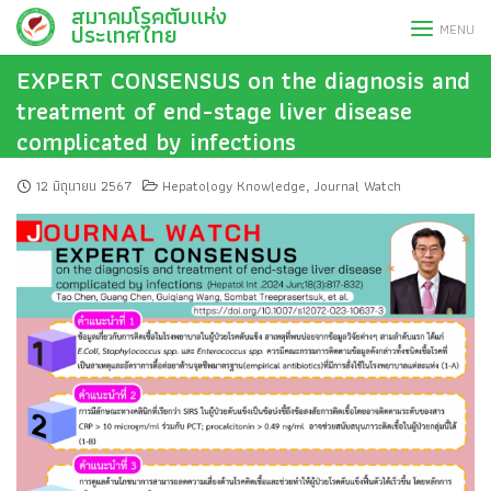
สมาคมโรคตับแห่ง
Skip
ประเทศไทย
MENU
to
content
EXPERT CONSENSUS on the diagnosis and
treatment of end-stage liver disease
complicated by infections
12 มิถุนายน 2567
Hepatology Knowledge
Journal Watch
,