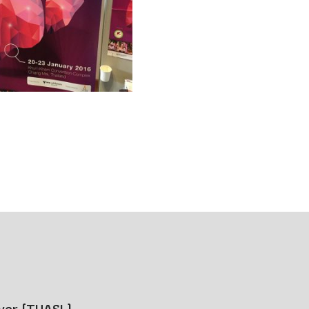
iver (THASL)