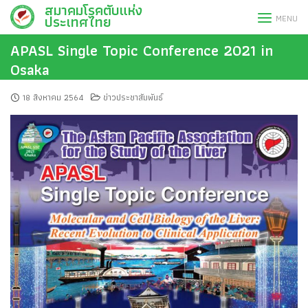
สมาคมโรคตับแห่ง
Skip
ประเทศไทย
MENU
to
content
APASL Single Topic Conference 2021 in
Osaka
18 สิงหาคม 2564
ข่าวประชาสัมพันธ์