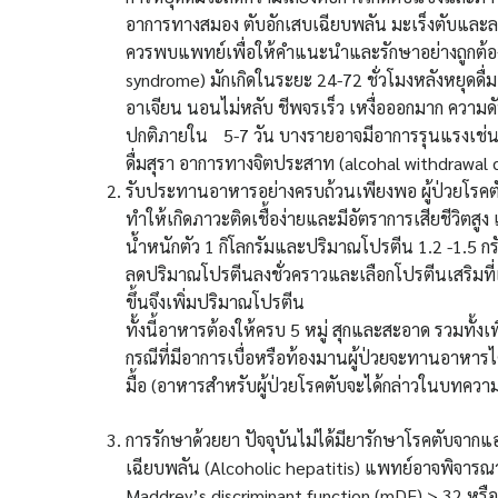
อาการทางสมอง ตับอักเสบเฉียบพลัน มะเร็งตับและลดอั
ควรพบแพทย์เพื่อให้คำแนะนำและรักษาอย่างถูกต้อง
syndrome) มักเกิดในระยะ 24-72 ชั่วโมงหลังหยุดดื่มเคร
อาเจียน นอนไม่หลับ ชีพจรเร็ว เหงื่อออกมาก ความด
ปกติภายใน 5-7 วัน บางรายอาจมีอาการรุนแรงเช่น ชั
ดื่มสุรา อาการทางจิตประสาท (alcohal withdrawal d
รับประทานอาหารอย่างครบถ้วนเพียงพอ ผู้ป่วยโรค
ทำให้เกิดภาวะติดเชื้อง่ายและมีอัตราการเสียชีวิต
น้ำหนักตัว 1 กิโลกรัมและปริมาณโปรตีน 1.2 -1.5 ก
ลดปริมาณโปรตีนลงชั่วคราวและเลือกโปรตีนเสริมที่เ
ขึ้นจึงเพิ่มปริมาณโปรตีน
ทั้งนี้อาหารต้องให้ครบ 5 หมู่ สุกและสะอาด รวมทั้งเพิ
กรณีที่มีอาการเบื่อหรือท้องมานผู้ป่วยจะทานอาหารไ
มื้อ (อาหารสำหรับผู้ป่วยโรคตับจะได้กล่าวในบทควา
การรักษาด้วยยา ปัจจุบันไม่ได้มียารักษาโรคตับจากแอ
เฉียบพลัน (Alcoholic hepatitis) แพทย์อาจพิจารณาให
Maddrey’s discriminant function (mDF) > 32 หรือ