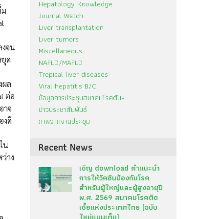
Hepatology Knowledge
่ม
Journal Watch
al
Liver transplantation
Liver tumors
ดลงจน
Miscellaneous
หยุด
NAFLD/MAFLD
Tropical liver diseases
่งผล
Viral hepatitis B/C
l ต่อ
ข้อมูลการประชุมสมาคมโรคตับฯ
งอาจ
ข่าวประชาสัมพันธ์
ภาพจากงานประชุม
องดี
Recent News
 ใน
หว่าง
เชิญ download คำแนะนำ
การให้วัคซีนป้องกันโรค
สำหรับผู้ใหญ่และผู้สูงอายุปี
พ.ศ. 2569 สมาคมโรคติด
เชื้อแห่งประเทศไทย (ฉบับ
ใหม่แบบเต็ม)
อ