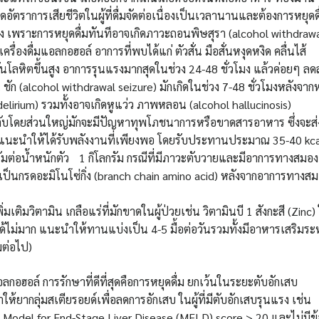
ตราการเสียชีวิตในผู้ที่ดื่มจัดต่อเนื่องเป็นเวลานานและต้องการหยุดดื
 เพราะการหยุดดื่มทันทีอาจเกิดภาวะถอนพิษสุรา (alcohol withdraw
ื่องดื่มแอลกอฮอล์ อาการที่พบได้แก่ ตัวสั่น มือสั่นหงุดหงิด คลื่นไส้
ันโลหิตขึ้นสูง อาการรุนแรงมากสุดในช่วง 24-48 ชั่วโมง แล้วค่อยๆ ล
ก (alcohol withdrawal seizure) มักเกิดในช่วง 7-48 ชั่วโมงหลังจาก
elirium) รวมทั้งอาจเกิดหูแว่ว ภาพหลอน (alcohol hallucinosis)
ตับโดยส่วนใหญ่มักจะมีปัญหาทุพโภชนาการหรือขาดสารอาหาร ซึ่งจะส
สูง แนะนำให้ได้รับพลังงานที่เพียงพอ โดยรับประทานประมาณ 35-40 kca
รัมต่อน้ำหนักตัว 1 กิโลกรัม กรณีที่มีภาวะตับวายและมีอาการทางสมอ
ป็นกรดอะมิโนโซ่กิ่ง (branch chain amino acid) หลังจากอาการทางสม
่มเติมวิตามิน เกลือแร่ที่มักขาดในผู้ป่วยเช่น วิตามินบี 1 สังกะสี (Zinc)
ด้ไม่มาก แนะนำให้ทานแบ่งเป็น 4-5 มื้อต่อวันรวมทั้งมีอาหารเสริมระ
มต่อไป)
ลกอฮอล์ การรักษาที่ดีที่สุดคือการหยุดดื่ม ยกเว้นในระยะตับอักเสบ
้ยากลุ่มสเตียรอยด์เพื่อลดการอักเสบ ในผู้ที่มีตับอักเสบรุนแรง เช่น
 Model for End-Stage Liver Disease (MELD) score > 20 และไม่มีข้