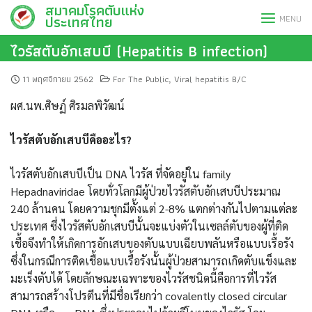
สมาคมโรคตับแห่ง
Skip
ประเทศไทย
MENU
to
content
ไวรัสตับอักเสบบี (Hepatitis B infection)
11 พฤศจิกายน 2562
For The Public
Viral hepatitis B/C
,
ผศ.นพ.ศิษฏ์ ศิรมลพิวัฒน์
ไวรัสตับอักเสบบีคืออะไร?
ไวรัสตับอักเสบบีเป็น DNA ไวรัส ที่จัดอยู่ใน family
Hepadnaviridae โดยทั่วโลกมีผู้ป่วยไวรัสตับอักเสบบีประมาณ
240 ล้านคน โดยความชุกมีตั้งแต่ 2-8% แตกต่างกันไปตามแต่ละ
ประเทศ ซึ่งไวรัสตับอักเสบบีนั้นจะแบ่งตัวในเซลล์ตับของผู้ที่ติด
เชื้อจึงทำให้เกิดการอักเสบของตับแบบเฉียบพลันหรือแบบเรื้อรัง
ซึ่งในกรณีการติดเชื้อแบบเรื้อรังนั้นผู้ป่วยสามารถเกิดตับแข็งและ
มะเร็งตับได้ โดยลักษณะเฉพาะของไวรัสชนิดนี้คือการที่ไวรัส
สามารถสร้างโปรตีนที่มีชื่อเรียกว่า covalently closed circular