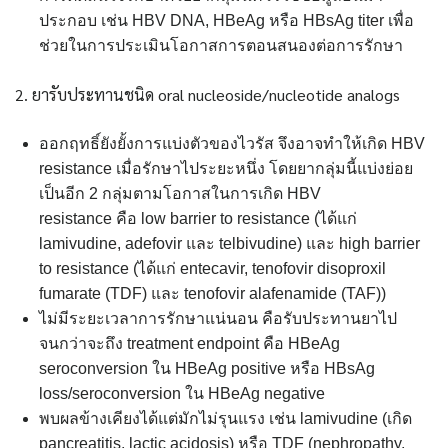
ประกอบ เช่น HBV DNA, HBeAg หรือ HBsAg titer เพื่อ
ช่วยในการประเมินโอกาสการตอนสนองต่อการรักษา
2. ยารับประทานชนิด oral nucleoside/nucleotide analogs
ออกฤทธิ์ยังยั้งการแบ่งตัวของไวรัส จึงอาจทำให้เกิด HBV
resistance เมื่อรักษาไประยะหนึ่ง โดยยากลุ่มนี้แบ่งย่อย
เป็นอีก 2 กลุ่มตามโอกาสในการเกิด HBV
resistance คือ low barrier to resistance (ได้แก่
lamivudine, adefovir และ telbivudine) และ high barrier
to resistance (ได้แก่ entecavir, tenofovir disoproxil
fumarate (TDF) และ tenofovir alafenamide (TAF))
ไม่มีระยะเวลาการรักษาแน่นอน คือรับประทานยาไป
จนกว่าจะถึง treatment endpoint คือ HBeAg
seroconversion ใน HBeAg positive หรือ HBsAg
loss/seroconversion ใน HBeAg negative
พบผลข้างเคียงได้แต่มักไม่รุนแรง เช่น lamivudine (เกิด
pancreatitis, lactic acidosis) หรือ TDF (nephropathy,