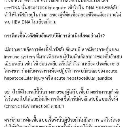
DNA หรือ cccDNA ซึ่งประกอบไปด้วยจีโนมของไวรัส โดย
cccDNA นั้นสามารถจะ integrate เข้าไปใน DNA ของเซลล์ตับ
ทำให้ไวรัสยังอยู่ในร่างกายของผู้ที่ติดเชื้อตลอดชีวิตแม้จะตรวจไม่
พบ HBV DNA ในเลือดก็ตาม
การติดเชื้อไวรัสตับอักเสบบีมีการดำเนินโรคอย่างไร?
เมื่อร่างกายเกิดการติดเชื้อไวรัสตับอักเสบบี หากมีการกระตุ้นของ
immune system ที่มากเพียงพอ ผู้ป่วยมักเกิดอาการของตับอักเสบ
เฉียบพลัน เช่น ไข้ อ่อนเพลีย คลื่นไส้ ตัวตาเหลือง ปวดท้องชาย
โครงขวา ร่วมกับตรวจทางห้องปฏิบัติการพบลักษณะของ acute
hepatocellular injury หรือ acute hepatocellular jaundice
อย่างไรก็ดีในกรณีนี้นั้นร่างกายของผู้ได้รับเชื้อมักจะสามารถกำจัด
ไวรัสออกไปได้และไม่เกิดการติดเชื้อไวรัสตับอักเสบบีแบบเรื้อรัง
(chronic HBV infection) ตามมา
ตรงข้ามการติดเชื้อแบบเรื้อรังนั้นผู้ป่วยมักไม่มีอาการ แต่ไวรัสจะ
ทำให้เกิดการอักเสบของตับแบบเรื้อรัง ส่งผลให้มีการสะสมของผัง