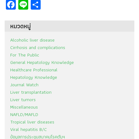
Facebook
Line
Share
หมวดหมู่
Alcoholic liver disease
Cirrhosis and complications
For The Public
General Hepatology Knowledge
Healthcare Professional
Hepatology Knowledge
Journal Watch
Liver transplantation
Liver tumors
Miscellaneous
NAFLD/MAFLD
Tropical liver diseases
Viral hepatitis B/C
ข้อมูลการประชุมสมาคมโรคตับฯ