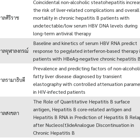
Coincidental non-alcoholic steatohepatitis increa
the risk of liver-related complications and overall
าลศิริราช
mortality in chronic hepatitis B patients with
undetectable/low serum HBV DNA levels during
long-term antiviral therapy
Baseline and kinetics of serum HBV RNA predict
าลจุฬาลงกรณ์
response to pegylated interferon-based therapy 
patients with HBeAg-negative chronic hepatitis 
Prevalence and predicting factors of non-alcohol
fatty liver disease diagnosed by transient
าลรามาธิบดี
elastography with controlled attenuation param
in HIV-infected patients
The Role of Quantitative Hepatitis B surface
antigen, Hepatitis B core-related antigen and
บาลสงขลา
Hepatitis B RNA in Prediction of Hepatitis B Rel
after Nucleos(t)ideAnalogue Discontinuation in
Chronic Hepatitis B