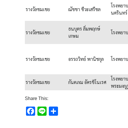
โรงพยา
รางวัลชมเชย
ณัชชา ชีวะเสรีชล
นครินทร์
ธนบุตร ลิ่มพฤกษ์
รางวัลชมเชย
โรงพยาบ
เกษม
รางวัลชมเชย
อรรถวิทย์ พานิชกุล
โรงพยาบ
โรงพยา
รางวัลชมเชย
กันตภณ อัครชิโนเรศ
พระมงกุฎ
Share This:
Facebook
Line
Share