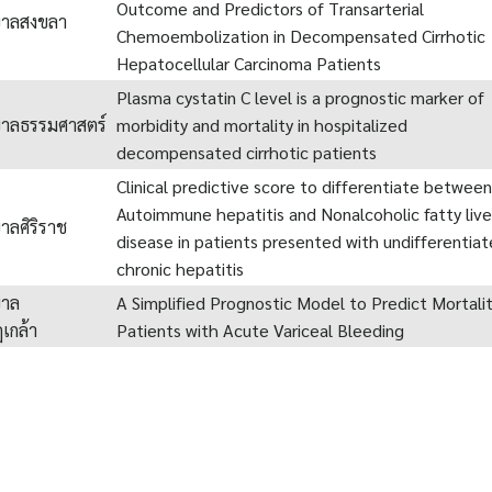
Outcome and Predictors of Transarterial
บาลสงขลา
Chemoembolization in Decompensated Cirrhotic
Hepatocellular Carcinoma Patients
Plasma cystatin C level is a prognostic marker of
าลธรรมศาสตร์
morbidity and mortality in hospitalized
decompensated cirrhotic patients
Clinical predictive score to differentiate between
Autoimmune hepatitis and Nonalcoholic fatty live
าลศิริราช
disease in patients presented with undifferentia
chronic hepatitis
บาล
A Simplified Prognostic Model to Predict Mortalit
เกล้า
Patients with Acute Variceal Bleeding