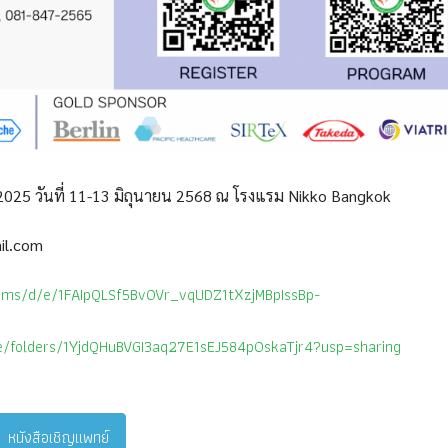
2025 วันที่ 11-13 มิถุนายน 2568 ณ โรงแรม Nikko Bangkok
ail.com
orms/d/e/1FAIpQLSf5BvOVr_vqUDZ1tXzjMBpIssBp-
ive/folders/1YjdQHuBVGI3aq27E1sEJ584p0skaTjr4?usp=sharing
หนังสือเชิญแพทย์