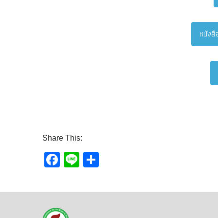
หนังสื
Share This:
Facebook
Line
Share